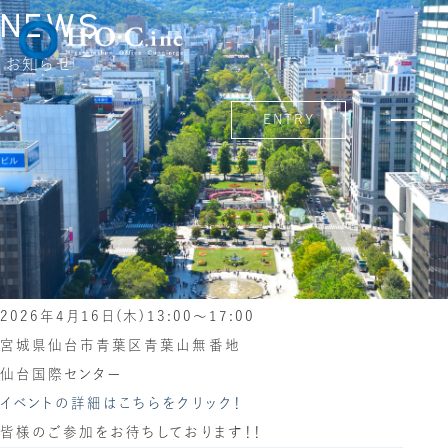
HOME
NEWS
4月合同企業説明会（4/16）のご案内
NEWS
2026.03.26 Thursday
お知らせ
4月合同企業説明会（4/16）のご案内
ENTRY
平素は格別のお引き立てをいただき厚くお礼申し上げま
す。
4月は下記日程で合同企業説明会へ出展致します。
【仙台会場】
■マイナビ就職セミナー
2026年4月16日(木)13:00～17:00
宮城県仙台市青葉区青葉山無番地
仙台国際センター
イベントの詳細はこちらをクリック！
皆様のご参加をお待ちしております！！