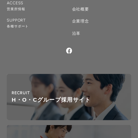
ACCESS
会社概要
営業所情報
SUPPORT
企業理念
各種サポート
沿革
RECRUIT
H・O・Cグループ採用サイト