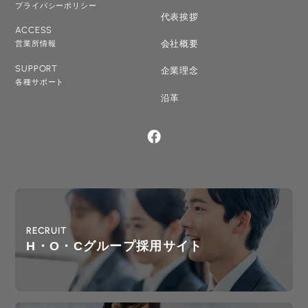
プライバシーポリシー
代表挨拶
ACCESS
会社概要
営業所情報
SUPPORT
企業理念
各種サポート
沿革
RECRUIT
H・O・Cグループ採用サイト