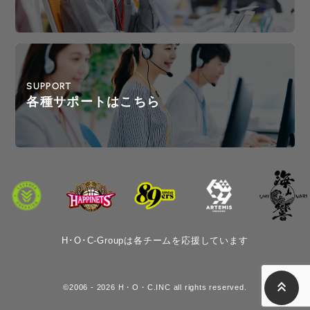
SUPPORT
各種サポートはこちら
H･O･C-Groupは各チームを応援しています
keyboard_double_arrow_up
©2006 - 2026 H・O・C.INC all rights reserved.